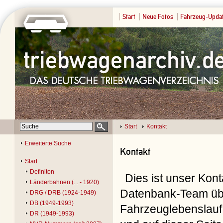
Start
Neue Fotos
Fahrzeug-Upda
Start
Kontakt
Erweiterte Suche
Kontakt
Start
Definiton
Dies ist unser Kon
Länderbahnen (... - 1920)
Datenbank-Team übe
DRG / DRB (1924-1949)
DB (1949-1993)
Fahrzeuglebenslauf 
DR (1949-1993)