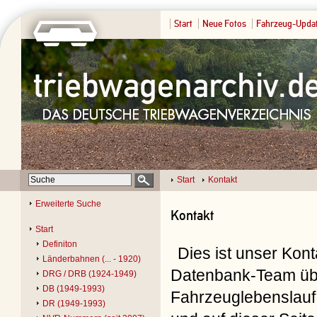
Start
Neue Fotos
Fahrzeug-Upda
Start
Kontakt
Erweiterte Suche
Kontakt
Start
Definiton
Dies ist unser Kon
Länderbahnen (... - 1920)
Datenbank-Team übe
DRG / DRB (1924-1949)
DB (1949-1993)
Fahrzeuglebenslauf 
DR (1949-1993)