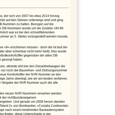
, der sich von 2007 bis etwa 2014 hinzog.
ande auf den Gleisen unterwegs sind und ging
DB-Nummen zu halten. Bezogen auf die
 Die DB-Nummern wurde um die Zusätze »94 80
Ähnlich war es bei den schnellfahrenden
mmer an 5. Stelle) vorangestellt werden musste,
ine »9« erscheinen müssen - doch die ist laut der
er aber scheinbar nicht mehr hielt). Also wurde
lbstkontrollziffer gegenüber der alten DB-
n gesorgt haben.
en, stimmte dort bei den Dieseltriebwagen die
 dass nur noch die Baureihen- und Ordnungsnummer
e neue Kontrollziffer der NVR-Nummer an den
ige Jahre überlegt, wie wir am besten verfahren.
er Vergabe der NVR-Nummer auch die alte
it den neuen NVR-Nummern versehen werden
rk der nichtbundeseigenen
vergeben. Und gerade um 2008 herum standen
 »Talent 2« von Bombardier, »Coradia Continental«
zeuge nach einem bestimmten Baukastensystem
g finden, diese Unterschiede in der