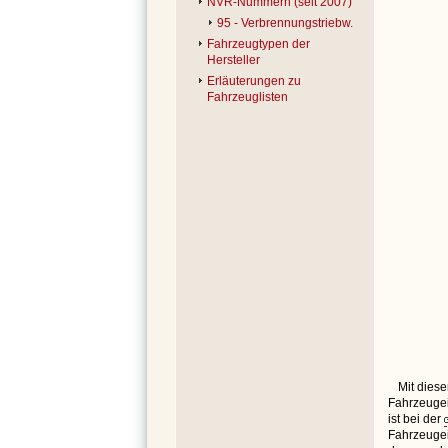
NVR-Nummern (seit 2007)
95 - Verbrennungstriebw.
Fahrzeugtypen der
Hersteller
Erläuterungen zu
Fahrzeuglisten
Mit dies
Fahrzeugei
ist bei der
Fahrzeugei