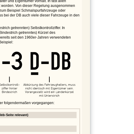
er und Eigentümer vorhält. In fast allen
ührt worden. Von dieser Regelung ausgenommen
 zum Beispiel Schmalspurfahrzeuge oder
ss bei der DB auch viele dieser Fahrzeuge in den
ch getrennten) Selbstkontrollziffer. In
indestrich getrenntes) Kürzel des
 bereits seit den 1960er-Jahren verwendeten
eispiel:
hier folgendermaßen vorgegangen:
eb-Seite relevant)