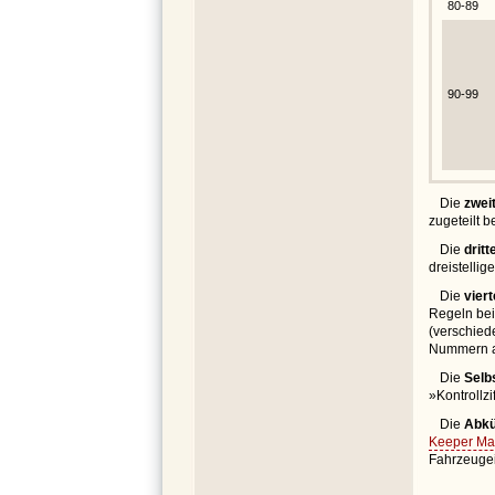
80-89
90-99
Die
zweit
zugeteilt 
Die
drit
dreistelli
Die
vier
Regeln bei
(verschied
Nummern a
Die
Selbs
»Kontrollzi
Die
Abkü
Keeper Mar
Fahrzeuge