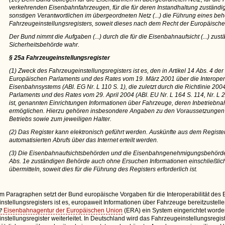
verkehrenden Eisenbahnfahrzeugen, für die für deren Instandhaltung zuständig
sonstigen Verantwortlichen im übergeordneten Netz (...) die Führung eines beh
Fahrzeugeinstellungsregisters, soweit dieses nach dem Recht der Europäischen
Der Bund nimmt die Aufgaben (...) durch die für die Eisenbahnaufsicht (...) zu
Sicherheitsbehörde wahr.
§ 25a Fahrzeugeinstellungsregister
(1) Zweck des Fahrzeugeinstellungsregisters ist es, den in Artikel 14 Abs. 4 de
Europäischen Parlaments und des Rates vom 19. März 2001 über die Interopera
Eisenbahnsystems (ABl. EG Nr. L 110 S. 1), die zuletzt durch die Richtlinie 2
Parlaments und des Rates vom 29. April 2004 (ABl. EU Nr. L 164 S. 114, Nr. L 
ist, genannten Einrichtungen Informationen über Fahrzeuge, deren Inbetriebn
ermöglichen. Hierzu gehören insbesondere Angaben zu den Voraussetzungen
Betriebs sowie zum jeweiligen Halter.
(2) Das Register kann elektronisch geführt werden. Auskünfte aus dem Regist
automatisierten Abrufs über das Internet erteilt werden.
(3) Die Eisenbahnaufsichtsbehörden und die Eisenbahngenehmigungsbehörde
Abs. 1e zuständigen Behörde auch ohne Ersuchen Informationen einschließli
übermitteln, soweit dies für die Führung des Registers erforderlich ist.
em Paragraphen setzt der Bund europäische Vorgaben für die Interoperabilität de
nstellungsregisters ist es, europaweit Informationen über Fahrzeuge bereitzuste
Eisenbahnagentur der Europäischen Union
(ERA) ein System eingerichtet worden
nstellungsregister weiterleitet. In Deutschland wird das Fahrzeugeinstellungsregi