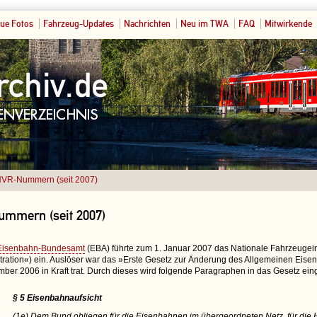
ue Fotos
Fahrzeug-Updates
Nachrichten
Neu im TWA
FAQ
Mitwirkende
VR-Nummern (seit 2007)
mmern (seit 2007)
Eisenbahn-Bundesamt
(EBA) führte zum 1. Januar 2007 das Nationale Fahrzeugein
tration«) ein. Auslöser war das »Erste Gesetz zur Änderung des Allgemeinen Eis
ber 2006 in Kraft trat. Durch dieses wird folgende Paragraphen in das Gesetz eing
§ 5 Eisenbahnaufsicht
(1e) Dem Bund obliegen für die Eisenbahnen im übergeordneten Netz, für die H