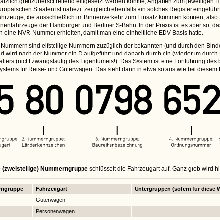
ätzlich grenzüberschreitend eingesetzt werden könnte, Angaben zum jeweiligen Halt
uropäischen Staaten ist nahezu zeitgleich ebenfalls ein solches Register eingef
Fahrzeuge, die ausschließlich im Binnenverkehr zum Einsatz kommen können, also
nenfahrzeuge der Hamburger und Berliner S-Bahn. In der Praxis ist es aber so, da
n eine NVR-Nummer erhielten, damit man eine einheitliche EDV-Basis hatte.
Nummern sind elfstellige Nummern zuzüglich der bekannten (und durch den Bindestri
d wird nach der Nummer ein D aufgeführt und danach durch ein (wiederum durch B
lters (nicht zwangsläufig des Eigentümers!). Das System ist eine Fortführung des
tems für Reise- und Güterwagen. Das sieht dann in etwa so aus wie bei diesem B
e (zweistellige) Nummerngruppe
schlüsselt die Fahrzeugart auf. Ganz grob wird 
ngruppe
Fahrzeugart
Untergruppen (sofern für diese W
Güterwagen
Personenwagen