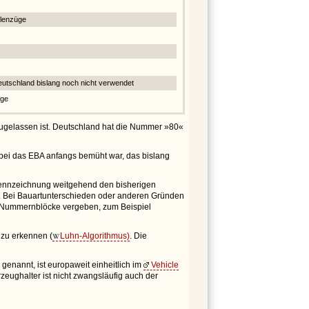
llenzüge
eutschland bislang noch nicht verwendet
uge
zugelassen ist. Deutschland hat die Nummer »80«
ei das EBA anfangs bemüht war, das bislang
 Kennzeichnung weitgehend den bisherigen
d. Bei Bauartunterschieden oder anderen Gründen
ne Nummernblöcke vergeben, zum Beispiel
 zu erkennen (
Luhn-Algorithmus)
. Die
enannt, ist europaweit einheitlich im
Vehicle
rzeughalter ist nicht zwangsläufig auch der