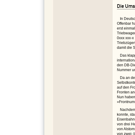
Die Ums
In Deuts
Offenbar h
erst einma
Triebwagen
0xxx xxx-x
Triebzügen
damit die S
Das klapp
internatio
den DB-Die
Nummer um 
Da an de
Selbstkont
auf den Fr
Fronten an
Nun haben 
»Frontnumm
Nachdem 
konnte, st
Eisenbahn
von drei H
von Alstom
von zwei- 