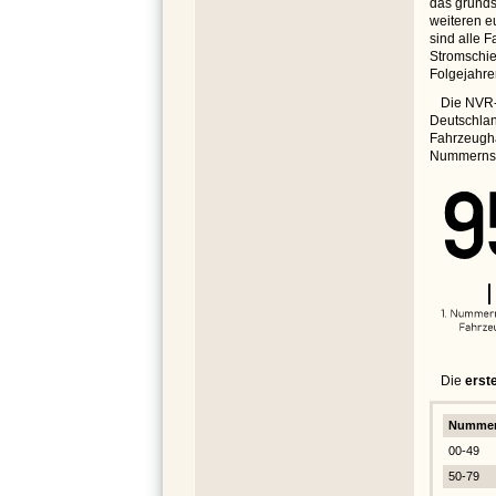
das grunds
weiteren e
sind alle 
Stromschie
Folgejahre
Die NVR-
Deutschlan
Fahrzeugha
Nummernsys
Die
erst
Nummer
00-49
50-79