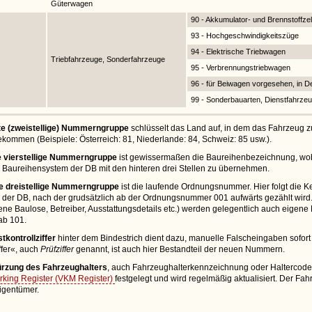
Güterwagen
90 - Akkumulator- und Brennstoffze
93 - Hochgeschwindigkeitszüge
94 - Elektrische Triebwagen
Triebfahrzeuge, Sonderfahrzeuge
95 - Verbrennungstriebwagen
96 - für Beiwagen vorgesehen, in D
99 - Sonderbauarten, Dienstfahrze
e (zweistellige) Nummerngruppe
schlüsselt das Land auf, in dem das Fahrzeug 
bekommen (Beispiele: Österreich: 81, Niederlande: 84, Schweiz: 85 usw.).
te vierstellige Nummerngruppe
ist gewissermaßen die Baureihenbezeichnung, wob
ge Baureihensystem der DB mit den hinteren drei Stellen zu übernehmen.
te dreistellige Nummerngruppe
ist die laufende Ordnungsnummer. Hier folgt die
 der DB, nach der grudsätzlich ab der Ordnungsnummer 001 aufwärts gezählt wir
ene Baulose, Betreiber, Ausstattungsdetails etc.) werden gelegentlich auch eige
b 101.
tkontrollziffer
hinter dem Bindestrich dient dazu, manuelle Falscheingaben sofort
ffer«, auch
Prüfziffer
genannt, ist auch hier Bestandteil der neuen Nummern.
rzung des Fahrzeughalters
, auch Fahrzeughalterkennzeichnung oder Haltercode g
king Register (VKM Register)
festgelegt und wird regelmäßig aktualisiert. Der Fah
igentümer.