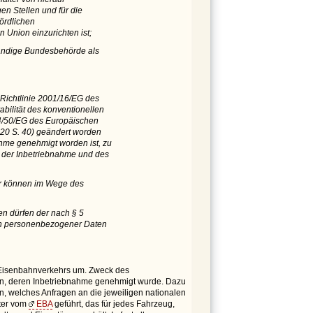
en Stellen und für die
ördlichen
 Union einzurichten ist;
ständige Bundesbehörde als
r Richtlinie 2001/16/EG des
bilität des konventionellen
004/50/EG des Europäischen
220 S. 40) geändert worden
ahme genehmigt worden ist, zu
 der Inbetriebnahme und des
er können im Wege des
n dürfen der nach § 5
ch personenbezogener Daten
s Eisenbahnverkehrs um. Zweck des
llen, deren Inbetriebnahme genehmigt wurde. Dazu
, welches Anfragen an die jeweiligen nationalen
ster vom
EBA
geführt, das für jedes Fahrzeug,