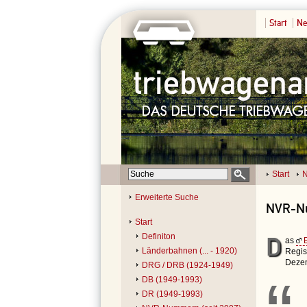
Start
Ne
Start
N
Erweiterte Suche
NVR-Nu
Start
Definiton
D
as
Länderbahnen (... - 1920)
Regis
Dezem
DRG / DRB (1924-1949)
DB (1949-1993)
DR (1949-1993)