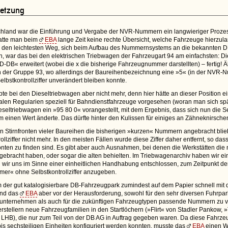
etzung
chland war die Einführung und Vergabe der NVR-Nummern ein langwieriger Prozess
atte man beim
EBA
lange Zeit keine rechte Übersicht, welche Fahrzeuge hierzul
l den leichtesten Weg, sich beim Aufbau des Nummernsystems an die bekannten 
, war das bei den elektrischen Triebwagen der Fahrzeugart 94 am einfachsten:
 D-DB« erweitert (wobei die x die bisherige Fahrzeugnummer darstellten) – fertig! 
 der Gruppe 93, wo allerdings der Baureihenbezeichnung eine »5« (in der NVR-Nu
elbstkontrollziffer unverändert bleiben konnte.
te bei den Dieseltriebwagen aber nicht mehr, denn hier hätte an dieser Position e
nalen Regularien speziell für Bahndienstfahrzeuge vorgesehen (woran man sich spät
seltriebwagen ein »95 80 0« vorangestellt, mit dem Ergebnis, dass sich nun die Se
einen Wert änderte. Das dürfte hinter den Kulissen für einiges an Zähneknirsche
n Stirnfronten vieler Baureihen die bisherigen »kurzen« Nummern angebracht blieb
rollziffer nicht mehr. In den meisten Fällen wurde diese Ziffer daher entfernt, so
onten zu finden sind. Es gibt aber auch Ausnahmen, bei denen die Werkstätten di
gebracht haben, oder sogar die alten behielten. Im Triebwagenarchiv haben wir ein
wir uns im Sinne einer einheitlichen Handhabung entschlossen, zum Zeitpunkt d
er« ohne Selbstkontrollziffer anzugeben.
der gut katalogisierbare DB-Fahrzeugpark zumindest auf dem Papier schnell m
and das
EBA
aber vor der Herausforderung, sowohl für den sehr diversen Fuhrpa
unternehmen als auch für die zukünftigen Fahrzeugtypen passende Nummern zu 
erstellern neue Fahrzeugfamilien in den Startlöchern (»Flirt« von Stadler Pankow,
 LHB), die nur zum Teil von der DB AG in Auftrag gegeben waren. Da diese Fahr
bis sechsteiligen Einheiten konfiguriert werden konnten, musste das
EBA
einen We