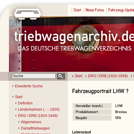
Start
Neue Fotos
Fahrzeug-Upda
Start
DRG / DRB (1924-1949)
Erweiterte Suche
Fahrzeugportrait LHW ?
Start
Definiton
Hersteller (mech.)
LHW
Länderbahnen (... - 1920)
Produktionsort
Breslau
DRG / DRB (1924-1949)
Baujahr
1914
Allgemeines
Dampftriebwagen
Lebenslauf