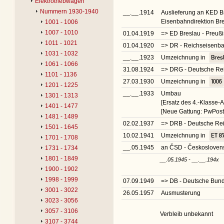
Elektrotriebwagen
Nummern 1930-1940
__.__.1914
Auslieferung an KED B
Eisenbahndirektion Br
1001 - 1006
1007 - 1010
01.04.1919
=> ED Breslau - Preuß
1011 - 1021
01.04.1920
=> DR - Reichseisenb
1031 - 1032
__.__.1923
Umzeichnung in
Bres
1061 - 1066
31.08.1924
=> DRG - Deutsche Re
1101 - 1136
27.03.1930
Umzeichnung in
1006
1201 - 1225
__.__.1933
Umbau
1301 - 1313
[Ersatz des 4.-Klasse-A
1401 - 1477
[Neue Gattung: PwPost3
1481 - 1489
02.02.1937
=> DRB - Deutsche R
1501 - 1645
10.02.1941
Umzeichnung in
ET 8
1701 - 1708
__.05.1945
an ČSD - Českoslovens
1731 - 1734
1801 - 1849
__.05.1945 - __.__.194x
1900 - 1902
1998 - 1999
07.09.1949
=> DB - Deutsche Bu
3001 - 3022
26.05.1957
Ausmusterung
3023 - 3056
3057 - 3106
Verbleib unbekannt
3107 - 3744