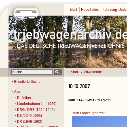
Start
Neue Fotos
Fahrzeug-Upda
Start
Mitwirkende
Erweiterte Suche
10.10.2007
Start
Definiton
MaK 514 - SWEG "VT 521"
Länderbahnen (... - 1920)
DRG / DRB (1924-1949)
zum Fahrzeugportrait
DB (1949-1993)
DR (1949-1993)