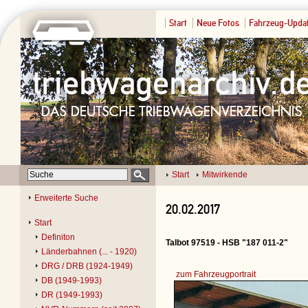
Start
Neue Fotos
Fahrzeug-Upda
Start
Mitwirkende
Erweiterte Suche
20.02.2017
Start
Definiton
Talbot 97519 - HSB "187 011-2"
Länderbahnen (... - 1920)
DRG / DRB (1924-1949)
zum Fahrzeugportrait
DB (1949-1993)
DR (1949-1993)