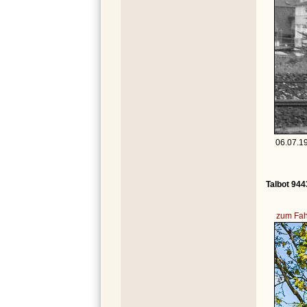
06.07.19
Talbot 944
zum Fah