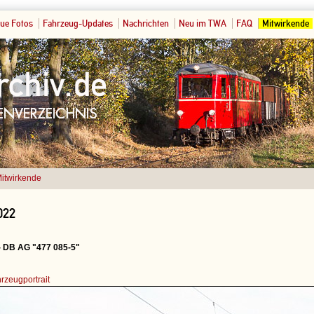
ue Fotos
Fahrzeug-Updates
Nachrichten
Neu im TWA
FAQ
Mitwirkende
itwirkende
022
- DB AG "477 085-5"
rzeugportrait