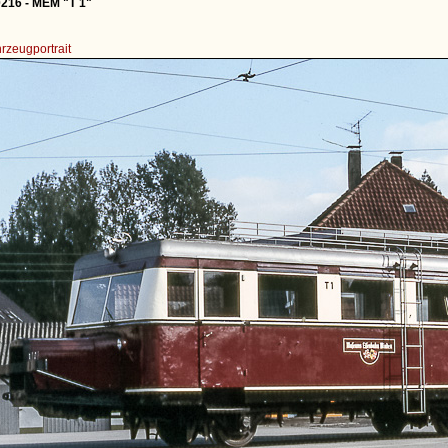
216 - MEM "T 1"
rzeugportrait