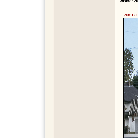
Wismar 20
zum Fah