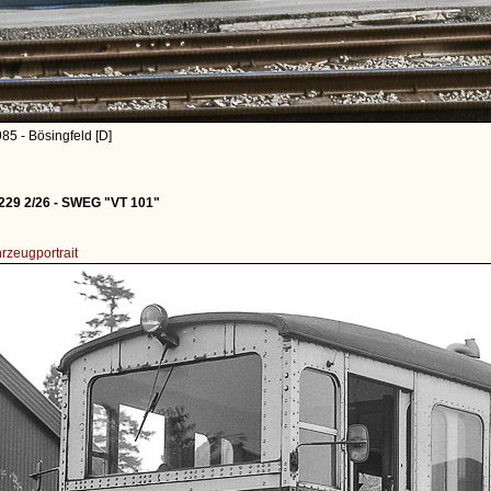
85 - Bösingfeld [D]
9 2/26 - SWEG "VT 101"
rzeugportrait