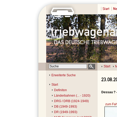
Start
Ne
Start
M
Erweiterte Suche
23.08.2
Start
Definiton
Dessau ? 
Länderbahnen (... - 1920)
DRG / DRB (1924-1949)
zum Fah
DB (1949-1993)
DR (1949-1993)