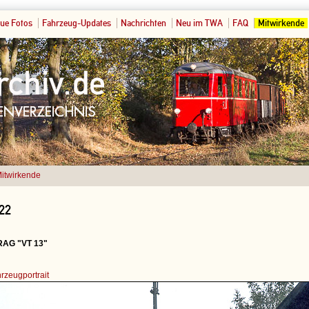
ue Fotos
Fahrzeug-Updates
Nachrichten
Neu im TWA
FAQ
Mitwirkende
itwirkende
022
 RAG "VT 13"
rzeugportrait