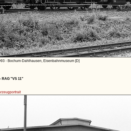
993 - Bochum-Dahlhausen, Eisenbahnmuseum [D]
- RAG "VS 11"
rzeugportrait