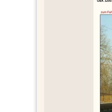
O&K 32001
zum Fah