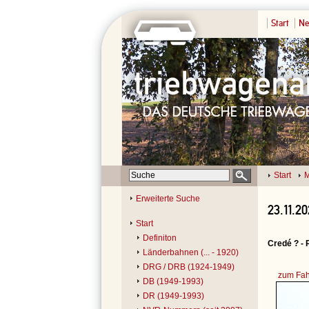
Start
Ne
Start
M
Erweiterte Suche
23.11.2
Start
Definiton
Credé ? -
Länderbahnen (... - 1920)
DRG / DRB (1924-1949)
zum Fah
DB (1949-1993)
DR (1949-1993)