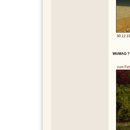
30.12.1
WUMAG ? -
zum Fah