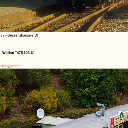
987 - Gessertshausen [D]
 Wöllhaf "475 608-6"
rzeugportrait