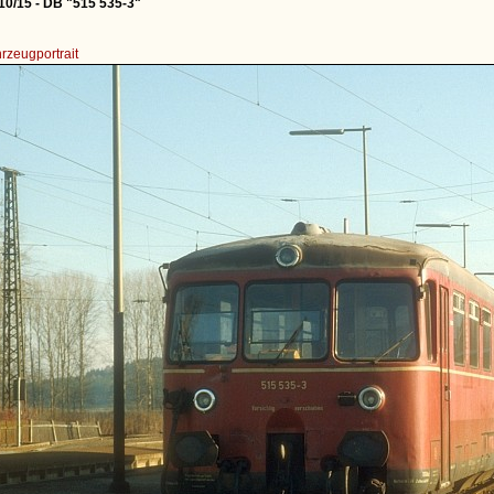
0/15 - DB "515 535-3"
rzeugportrait