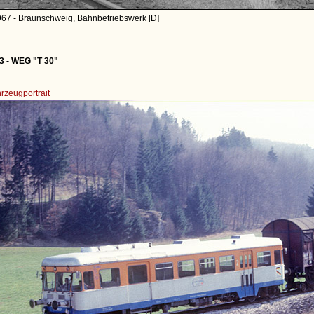
967 - Braunschweig, Bahnbetriebswerk [D]
3 - WEG "T 30"
rzeugportrait