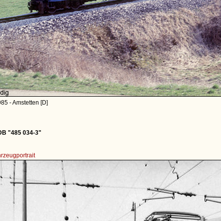
85 - Amstetten [D]
DB "485 034-3"
rzeugportrait