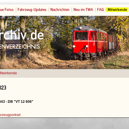
ue Fotos
Fahrzeug-Updates
Nachrichten
Neu im TWA
FAQ
Mitwirkende
itwirkende
023
43 - DB "VT 12 606"
rzeugportrait