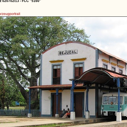
tz 020702/13 - FCC "5160"
rzeugportrait