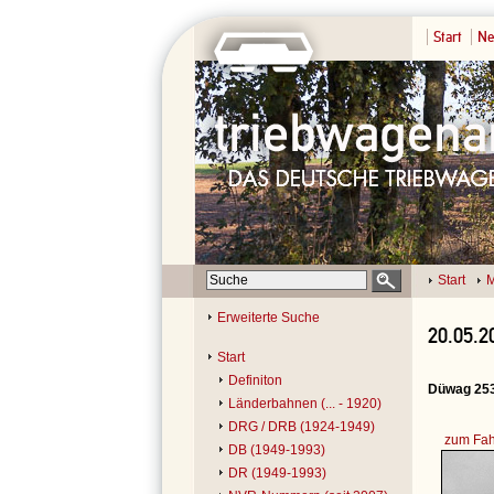
Start
Ne
Start
M
Erweiterte Suche
20.05.2
Start
Definiton
Düwag 253
Länderbahnen (... - 1920)
DRG / DRB (1924-1949)
zum Fah
DB (1949-1993)
DR (1949-1993)