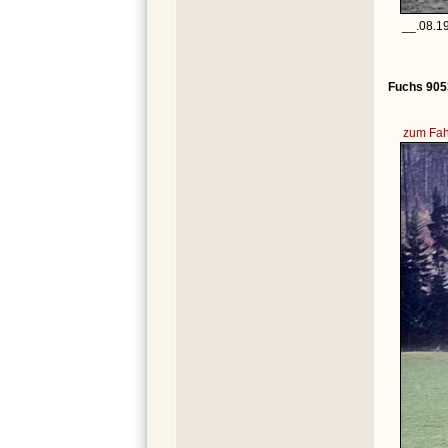
__.08.1
Fuchs 905
zum Fah