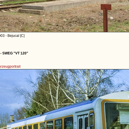
03 - Bejucal [C]
- SWEG "VT 120"
rzeugportrait