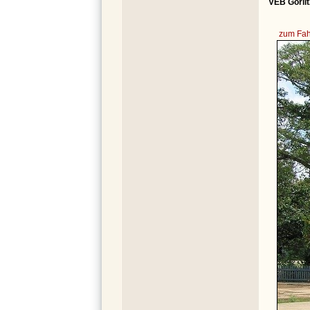
VEB Görli
zum Fah