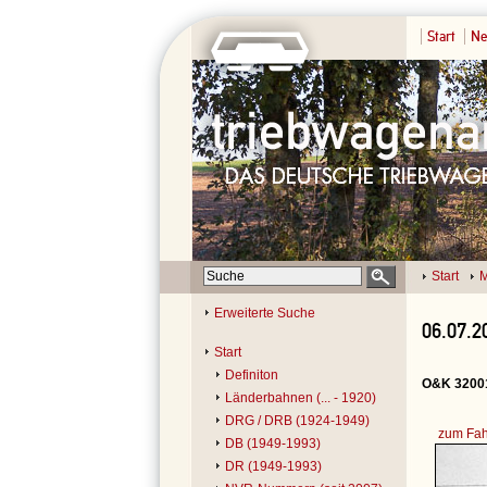
Start
Ne
Start
M
Erweiterte Suche
06.07.2
Start
Definiton
O&K 32001
Länderbahnen (... - 1920)
DRG / DRB (1924-1949)
zum Fah
DB (1949-1993)
DR (1949-1993)