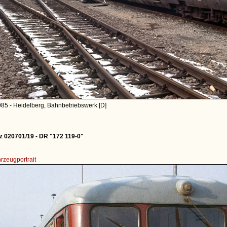
85 - Heidelberg, Bahnbetriebswerk [D]
z 020701/19 - DR "172 119-0"
rzeugportrait