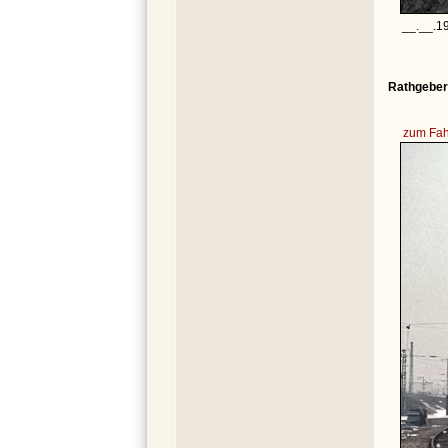
__.__.1
Rathgeber 
zum Fah