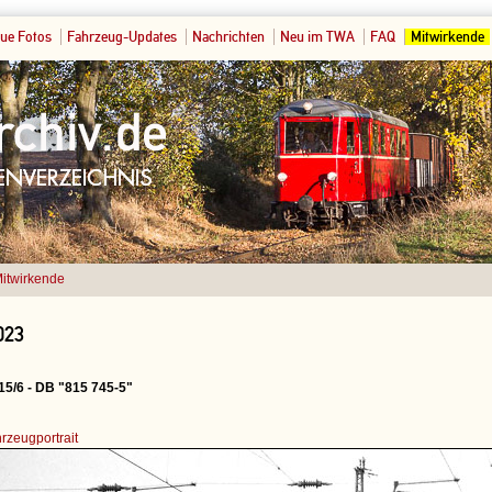
ue Fotos
Fahrzeug-Updates
Nachrichten
Neu im TWA
FAQ
Mitwirkende
itwirkende
023
5/6 - DB "815 745-5"
rzeugportrait