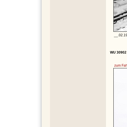
__.02.19
WU 30902 
zum Fah