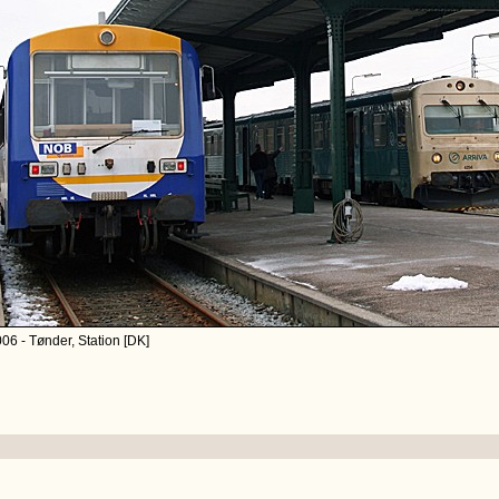
06 - Tønder, Station [DK]