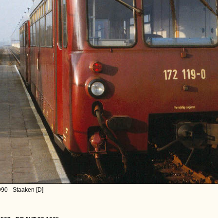
90 - Staaken [D]