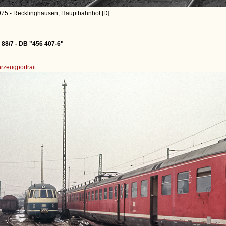
975 - Recklinghausen, Hauptbahnhof [D]
88/7 - DB "456 407-6"
rzeugportrait