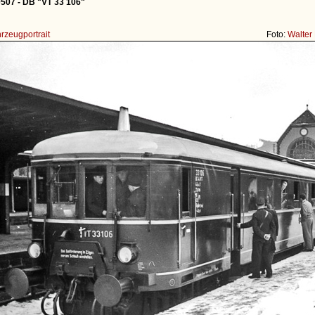
507 - DB "VT 33 106"
rzeugportrait
Foto:
Walter 