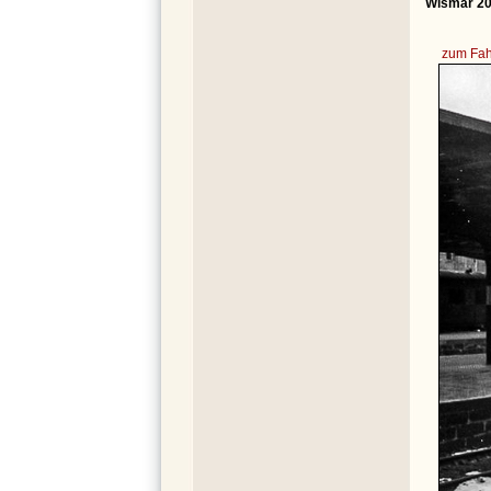
Wismar 20
zum Fah