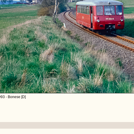
93 - Bonese [D]