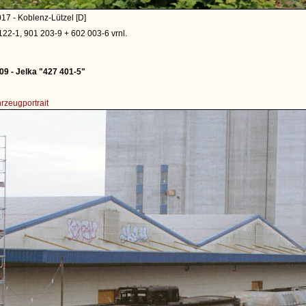
17 - Koblenz-Lützel [D]
122-1, 901 203-9 + 602 003-6 vrnl.
9 - Jelka "427 401-5"
rzeugportrait