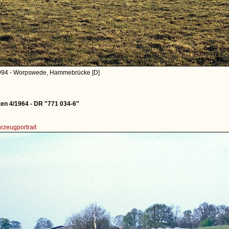
994 - Worpswede, Hammebrücke [D]
en 4/1964 - DR "771 034-6"
rzeugportrait