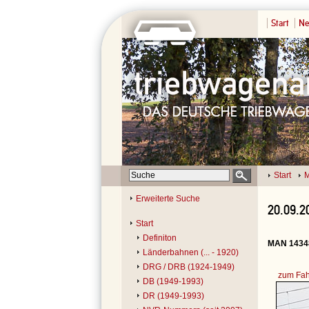
Start
Ne
Start
M
Erweiterte Suche
20.09.2
Start
Definiton
MAN 14348
Länderbahnen (... - 1920)
DRG / DRB (1924-1949)
zum Fah
DB (1949-1993)
DR (1949-1993)