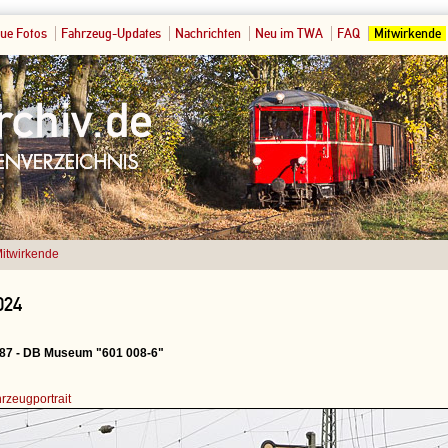
ue Fotos
Fahrzeug-Updates
Nachrichten
Neu im TWA
FAQ
Mitwirkende
itwirkende
024
7 - DB Museum "601 008-6"
rzeugportrait