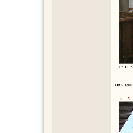
05.11.19
O&K 320010
zum Fah