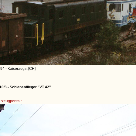
94 - Kaiseraugst [CH]
/3 - Schienenflieger "VT 42"
rzeugportrait