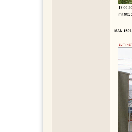
17.06.20
mit 901 
MAN 15010
zum Fah