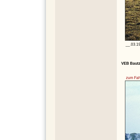
__.03.1
VEB Bautz
zum Fah