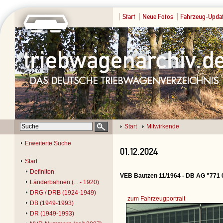
Start
Neue Fotos
Fahrzeug-Upda
Start
Mitwirkende
Erweiterte Suche
01.12.2024
Start
Definiton
VEB Bautzen 11/1964 - DB AG "771 
Länderbahnen (... - 1920)
DRG / DRB (1924-1949)
zum Fahrzeugportrait
DB (1949-1993)
DR (1949-1993)