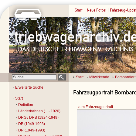
Start
Neue Fotos
Fahrzeug-Upda
Start
Mitwirkende
Bombardier 
Erweiterte Suche
Fahrzeugportrait Bombardi
Start
Definiton
zum Fahrzeugportrait
Länderbahnen (... - 1920)
DRG / DRB (1924-1949)
DB (1949-1993)
DR (1949-1993)