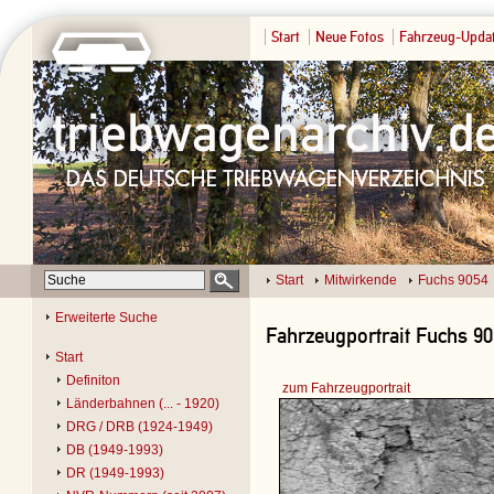
Start
Neue Fotos
Fahrzeug-Upda
Start
Mitwirkende
Fuchs 9054
Erweiterte Suche
Fahrzeugportrait Fuchs 90
Start
Definiton
zum Fahrzeugportrait
Länderbahnen (... - 1920)
DRG / DRB (1924-1949)
DB (1949-1993)
DR (1949-1993)