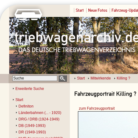
Start
Neue Fotos
Fahrzeug-Upda
Start
Mitwirkende
Killing ?
Erweiterte Suche
Fahrzeugportrait Killing ?
Start
Definiton
zum Fahrzeugportrait
Länderbahnen (... - 1920)
DRG / DRB (1924-1949)
DB (1949-1993)
DR (1949-1993)