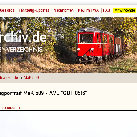
ue Fotos
Fahrzeug-Updates
Nachrichten
Neu im TWA
FAQ
Mitwirkende
itwirkende
MaK 509
gportrait MaK 509 - AVL "GDT 0516"
rzeugportrait