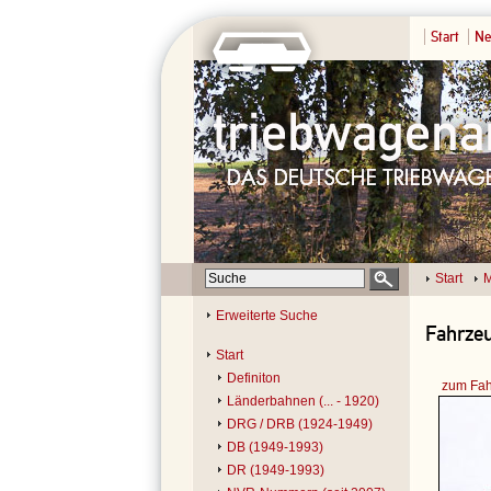
Start
Ne
Start
M
Erweiterte Suche
Fahrzeu
Start
Definiton
zum Fah
Länderbahnen (... - 1920)
DRG / DRB (1924-1949)
DB (1949-1993)
DR (1949-1993)