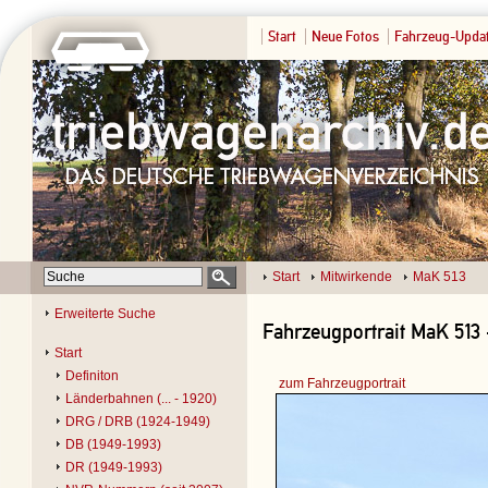
Start
Neue Fotos
Fahrzeug-Upda
Start
Mitwirkende
MaK 513
Erweiterte Suche
Fahrzeugportrait MaK 513 
Start
Definiton
zum Fahrzeugportrait
Länderbahnen (... - 1920)
DRG / DRB (1924-1949)
DB (1949-1993)
DR (1949-1993)