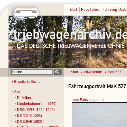
Start
Neue Fotos
Fahrzeug-Upda
Start
Mitwirkende
MaK 527
Erweiterte Suche
Fahrzeugportrait MaK 527 
Start
Definiton
zum Fahrzeugportrait
Länderbahnen (... - 1920)
DRG / DRB (1924-1949)
DB (1949-1993)
DR (1949-1993)