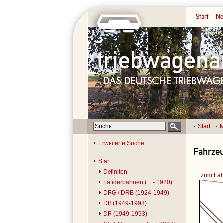
Start
Ne
Start
M
Erweiterte Suche
Fahrzeu
Start
Definiton
zum Fah
Länderbahnen (... - 1920)
DRG / DRB (1924-1949)
DB (1949-1993)
DR (1949-1993)