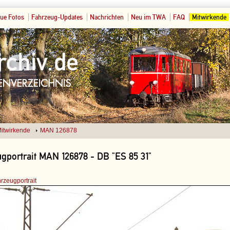
ue Fotos
Fahrzeug-Updates
Nachrichten
Neu im TWA
FAQ
Mitwirkende
itwirkende
MAN 126878
gportrait MAN 126878 - DB "ES 85 31"
rzeugportrait