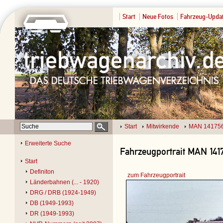
Start
Neue Fotos
Fahrzeug-Upda
Start
Mitwirkende
MAN 14175
Erweiterte Suche
Fahrzeugportrait MAN 1417
Start
Definiton
zum Fahrzeugportrait
Länderbahnen (... - 1920)
DRG / DRB (1924-1949)
DB (1949-1993)
DR (1949-1993)