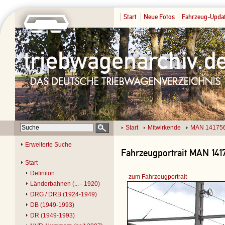
Start
Neue Fotos
Fahrzeug-Upda
Start
Mitwirkende
MAN 14175
Erweiterte Suche
Fahrzeugportrait MAN 141
Start
Definiton
zum Fahrzeugportrait
Länderbahnen (... - 1920)
DRG / DRB (1924-1949)
DB (1949-1993)
DR (1949-1993)