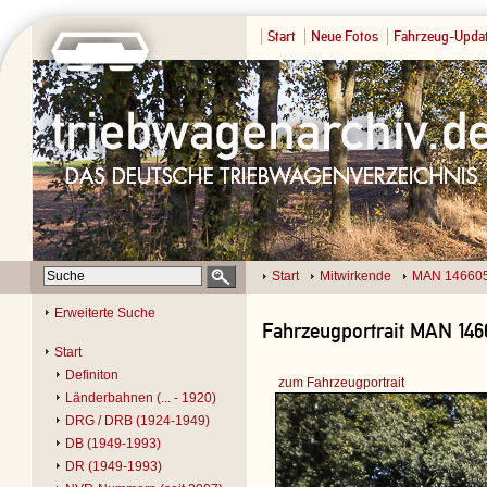
Start
Neue Fotos
Fahrzeug-Upda
Start
Mitwirkende
MAN 14660
Erweiterte Suche
Fahrzeugportrait MAN 146
Start
Definiton
zum Fahrzeugportrait
Länderbahnen (... - 1920)
DRG / DRB (1924-1949)
DB (1949-1993)
DR (1949-1993)