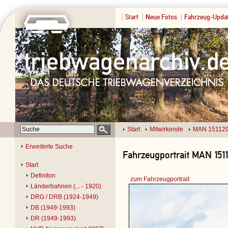
Start
Neue Fotos
Fahrzeug-Upda
Start
Mitwirkende
MAN 15112
Erweiterte Suche
Fahrzeugportrait MAN 1511
Start
Definiton
zum Fahrzeugportrait
Länderbahnen (... - 1920)
DRG / DRB (1924-1949)
DB (1949-1993)
DR (1949-1993)