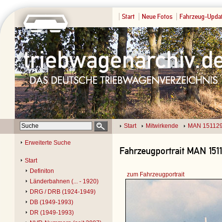
Start
Neue Fotos
Fahrzeug-Upda
Start
Mitwirkende
MAN 15112
Erweiterte Suche
Fahrzeugportrait MAN 1511
Start
Definiton
zum Fahrzeugportrait
Länderbahnen (... - 1920)
DRG / DRB (1924-1949)
DB (1949-1993)
DR (1949-1993)