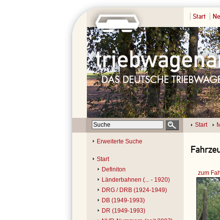
Start
Ne
Start
M
Erweiterte Suche
Fahrzeu
Start
Definiton
zum Fah
Länderbahnen (... - 1920)
DRG / DRB (1924-1949)
DB (1949-1993)
DR (1949-1993)