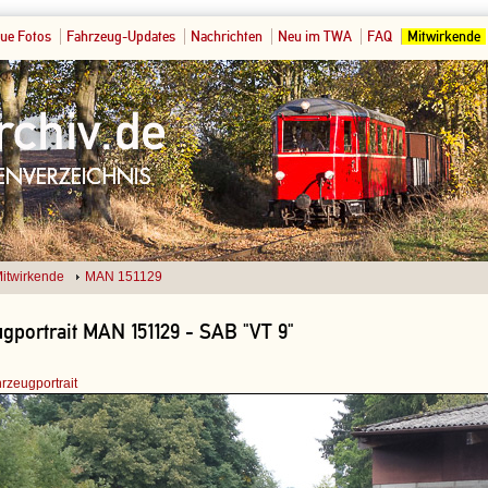
ue Fotos
Fahrzeug-Updates
Nachrichten
Neu im TWA
FAQ
Mitwirkende
itwirkende
MAN 151129
gportrait MAN 151129 - SAB "VT 9"
rzeugportrait