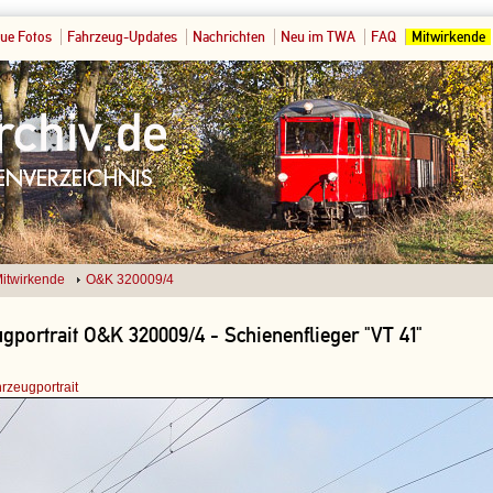
ue Fotos
Fahrzeug-Updates
Nachrichten
Neu im TWA
FAQ
Mitwirkende
itwirkende
O&K 320009/4
gportrait O&K 320009/4 - Schienenflieger "VT 41"
rzeugportrait