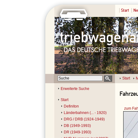
Start
Ne
Start
M
Erweiterte Suche
Fahrzeu
Start
Definiton
zum Fah
Länderbahnen (... - 1920)
DRG / DRB (1924-1949)
DB (1949-1993)
DR (1949-1993)