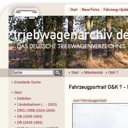
Start
Neue Fotos
Fahrzeug-Upda
Start
Mitwirkende
O&K ?
Erweiterte Suche
Fahrzeugportrait O&K ? - P
Start
Definiton
zum Fahrzeugportrait
Länderbahnen (... - 1920)
DRG / DRB (1924-1949)
DB (1949-1993)
DR (1949-1993)