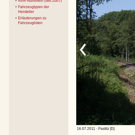
NVR-Nummern (seit 2007)
Fahrzeugtypen der
Hersteller
Erläuterungen zu
Fahrzeuglisten
16.07.2011 - Pastitz [D]