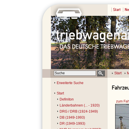
Start
Ne
Start
M
Erweiterte Suche
Fahrzeu
Start
Definiton
zum Fah
Länderbahnen (... - 1920)
DRG / DRB (1924-1949)
DB (1949-1993)
DR (1949-1993)