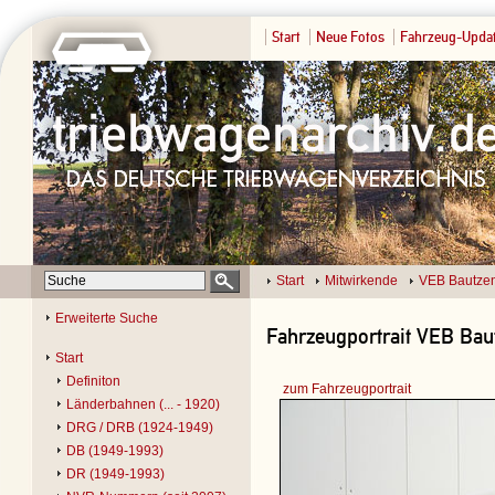
Start
Neue Fotos
Fahrzeug-Upda
Start
Mitwirkende
VEB Bautze
Erweiterte Suche
Fahrzeugportrait VEB Baut
Start
Definiton
zum Fahrzeugportrait
Länderbahnen (... - 1920)
DRG / DRB (1924-1949)
DB (1949-1993)
DR (1949-1993)