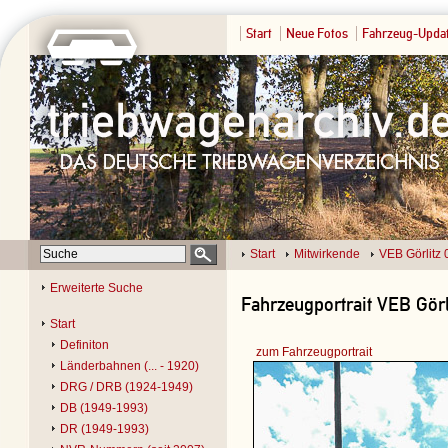
Start
Neue Fotos
Fahrzeug-Upda
Start
Mitwirkende
VEB Görlitz
Erweiterte Suche
Fahrzeugportrait VEB Görl
Start
Definiton
zum Fahrzeugportrait
Länderbahnen (... - 1920)
DRG / DRB (1924-1949)
DB (1949-1993)
DR (1949-1993)