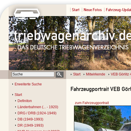
Start
Neue Fotos
Fahrzeug-Upda
Start
Mitwirkende
VEB Görlitz
Erweiterte Suche
Fahrzeugportrait VEB Görl
Start
Definiton
zum Fahrzeugportrait
Länderbahnen (... - 1920)
DRG / DRB (1924-1949)
DB (1949-1993)
DR (1949-1993)