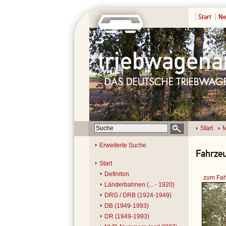
Start
Ne
Start
M
Erweiterte Suche
Fahrzeu
Start
Definiton
zum Fah
Länderbahnen (... - 1920)
DRG / DRB (1924-1949)
DB (1949-1993)
DR (1949-1993)