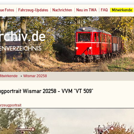
ue Fotos
Fahrzeug-Updates
Nachrichten
Neu im TWA
FAQ
Mitwirkende
itwirkende
Wismar 20258
gportrait Wismar 20258 - VVM "VT 509"
rzeugportrait