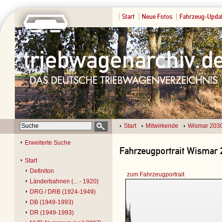
Start
Neue Fotos
Fahrzeug-Upda
Start
Mitwirkende
Wismar 203
Erweiterte Suche
Fahrzeugportrait Wismar 
Start
Definiton
zum Fahrzeugportrait
Länderbahnen (... - 1920)
DRG / DRB (1924-1949)
DB (1949-1993)
DR (1949-1993)