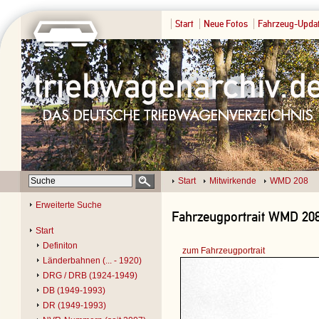
Start
Neue Fotos
Fahrzeug-Upda
Start
Mitwirkende
WMD 208
Erweiterte Suche
Fahrzeugportrait WMD 208 
Start
Definiton
zum Fahrzeugportrait
Länderbahnen (... - 1920)
DRG / DRB (1924-1949)
DB (1949-1993)
DR (1949-1993)