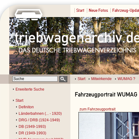
Start
Neue Fotos
Fahrzeug-Upda
Start
Mitwirkende
WUMAG ?
Erweiterte Suche
Fahrzeugportrait WUMAG ?
Start
Definiton
zum Fahrzeugportrait
Länderbahnen (... - 1920)
DRG / DRB (1924-1949)
DB (1949-1993)
DR (1949-1993)