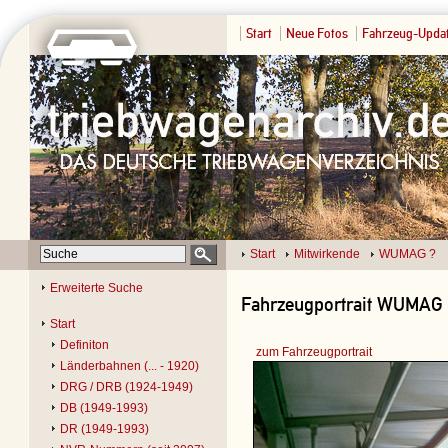
Start
Neue Fotos
Fahrzeug-Upda
Start
Mitwirkende
WUMAG ?
Erweiterte Suche
Fahrzeugportrait WUMAG ?
Start
Definiton
zum Fahrzeugportrait
Länderbahnen (... - 1920)
DRG / DRB (1924-1949)
DB (1949-1993)
DR (1949-1993)