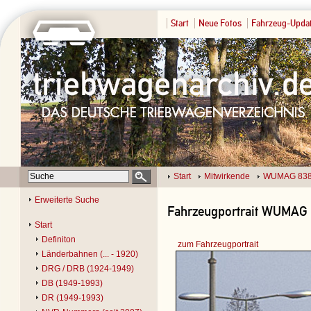
Start
Neue Fotos
Fahrzeug-Upda
Start
Mitwirkende
WUMAG 838
Erweiterte Suche
Fahrzeugportrait WUMAG 8
Start
Definiton
zum Fahrzeugportrait
Länderbahnen (... - 1920)
DRG / DRB (1924-1949)
DB (1949-1993)
DR (1949-1993)