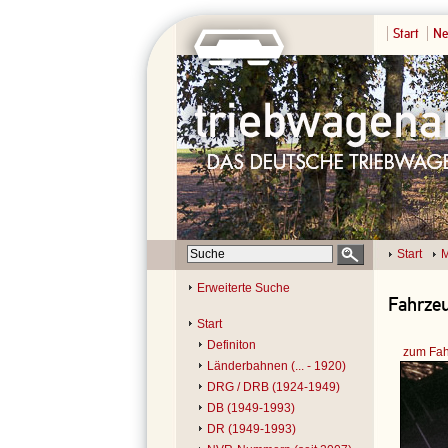
Start
Ne
Start
M
Erweiterte Suche
Fahrze
Start
Definiton
zum Fah
Länderbahnen (... - 1920)
DRG / DRB (1924-1949)
DB (1949-1993)
DR (1949-1993)