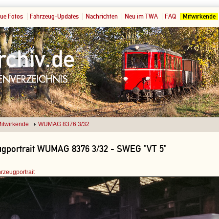
ue Fotos
Fahrzeug-Updates
Nachrichten
Neu im TWA
FAQ
Mitwirkende
itwirkende
WUMAG 8376 3/32
ugportrait WUMAG 8376 3/32 - SWEG "VT 5"
rzeugportrait