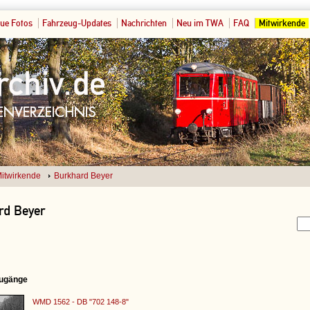
ue Fotos
Fahrzeug-Updates
Nachrichten
Neu im TWA
FAQ
Mitwirkende
itwirkende
Burkhard Beyer
rd Beyer
ugänge
WMD 1562 - DB "702 148-8"