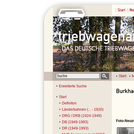
Start
Ne
Start
M
Erweiterte Suche
Burkha
Start
Definiton
Länderbahnen (... - 1920)
DRG / DRB (1924-1949)
Foto-Neuz
DB (1949-1993)
DR (1949-1993)