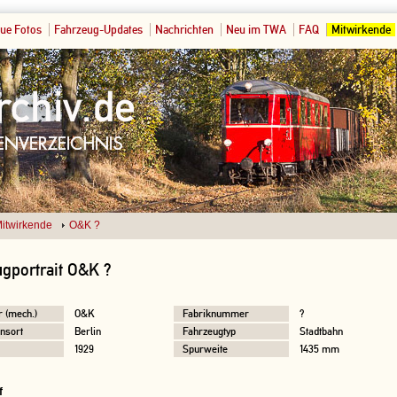
ue Fotos
Fahrzeug-Updates
Nachrichten
Neu im TWA
FAQ
Mitwirkende
itwirkende
O&K ?
gportrait O&K ?
r (mech.)
O&K
Fabriknummer
?
nsort
Berlin
Fahrzeugtyp
Stadtbahn
1929
Spurweite
1435 mm
f