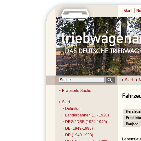
Start
Ne
Start
M
Erweiterte Suche
Fahrzeu
Start
Definiton
Herstelle
Länderbahnen (... - 1920)
Produktio
DRG / DRB (1924-1949)
Baujahr
DB (1949-1993)
DR (1949-1993)
Lebenslau