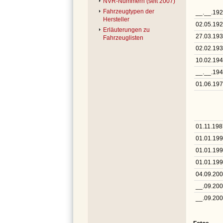
NVR-Nummern (seit 2007)
Fahrzeugtypen der
__.__.19
Hersteller
02.05.19
Erläuterungen zu
27.03.19
Fahrzeuglisten
02.02.19
10.02.19
__.__.19
01.06.19
01.11.198
01.01.19
01.01.19
01.01.19
04.09.20
__.09.20
__.09.20