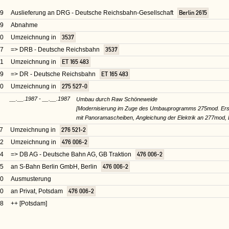
29
Auslieferung an DRG - Deutsche Reichsbahn-Gesellschaft
Berlin 2615
29
Abnahme
30
Umzeichnung in
3537
37
=> DRB - Deutsche Reichsbahn
3537
41
Umzeichnung in
ET 165 483
49
=> DR - Deutsche Reichsbahn
ET 165 483
70
Umzeichnung in
275 527-0
__.__.1987 - __.__.1987
Umbau durch Raw Schöneweide
[Modernisierung im Zuge des Umbauprogramms 275mod. Ersat
mit Panoramascheiben, Angleichung der Elektrik an 277mod, 
7
Umzeichnung in
276 521-2
92
Umzeichnung in
476 006-2
94
=> DB AG - Deutsche Bahn AG, GB Traktion
476 006-2
95
an S-Bahn Berlin GmbH, Berlin
476 006-2
00
Ausmusterung
00
an Privat, Potsdam
476 006-2
08
++ [Potsdam]