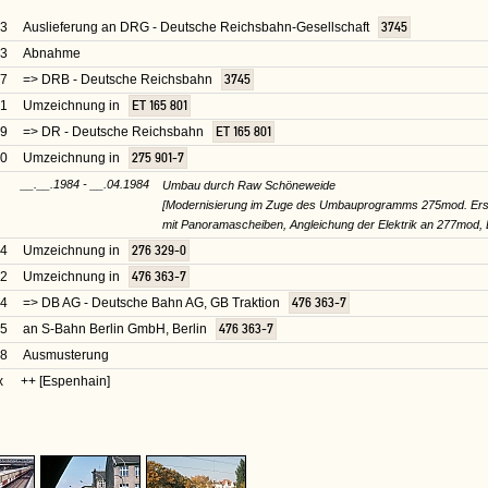
33
Auslieferung an DRG - Deutsche Reichsbahn-Gesellschaft
3745
33
Abnahme
37
=> DRB - Deutsche Reichsbahn
3745
41
Umzeichnung in
ET 165 801
49
=> DR - Deutsche Reichsbahn
ET 165 801
70
Umzeichnung in
275 901-7
__.__.1984 - __.04.1984
Umbau durch Raw Schöneweide
[Modernisierung im Zuge des Umbauprogramms 275mod. Ersat
mit Panoramascheiben, Angleichung der Elektrik an 277mod, 
84
Umzeichnung in
276 329-0
92
Umzeichnung in
476 363-7
94
=> DB AG - Deutsche Bahn AG, GB Traktion
476 363-7
95
an S-Bahn Berlin GmbH, Berlin
476 363-7
98
Ausmusterung
x
++ [Espenhain]