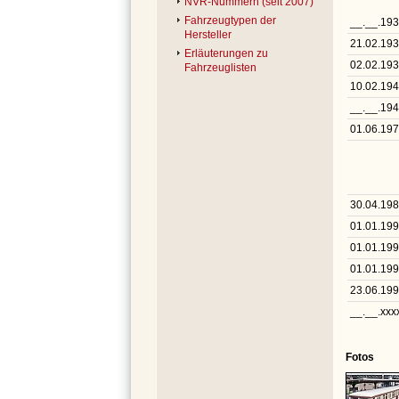
NVR-Nummern (seit 2007)
Fahrzeugtypen der
__.__.19
Hersteller
21.02.19
Erläuterungen zu
02.02.19
Fahrzeuglisten
10.02.19
__.__.19
01.06.19
30.04.19
01.01.19
01.01.19
01.01.19
23.06.19
__.__.xxx
Fotos