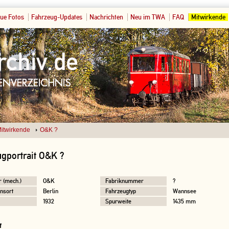
ue Fotos
Fahrzeug-Updates
Nachrichten
Neu im TWA
FAQ
Mitwirkende
itwirkende
O&K ?
gportrait O&K ?
r (mech.)
O&K
Fabriknummer
?
nsort
Berlin
Fahrzeugtyp
Wannsee
1932
Spurweite
1435 mm
f