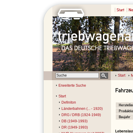
Start
Ne
Start
M
Erweiterte Suche
Fahrzeu
Start
Definiton
Herstelle
Länderbahnen (... - 1920)
Produktio
DRG / DRB (1924-1949)
Baujahr
DB (1949-1993)
DR (1949-1993)
Lebenslau