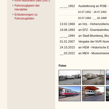
NVR-Nummern (seit 2007)
Fahrzeugtypen der
__.__.1952
Auslieferung an RStE -
Hersteller
10.07.1952 - 18.07.1952
Erläuterungen zu
16.07.1965 - __.02.1968
Fahrzeuglisten
13.02.1968
an HzL - Hohenzoller
19.06.1993
an EFZ - Eisenbahnfreu
__.__.1994
an Stadt Blumberg, B
01.01.2007
Vergabe der NVR-Nu
24.10.2015
an HEM - Historische
__.03.2022
an MEH - Museumseise
Fotos