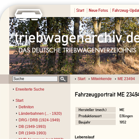
Start
Neue Fotos
Fahrzeug-Upda
Start
Mitwirkende
ME 23494
Erweiterte Suche
Fahrzeugportrait ME 2349
Start
Definiton
Hersteller (mech.)
ME
Länderbahnen (... - 1920)
Produktionsort
Eßlingen
DRG / DRB (1924-1949)
Baujahr
1952
DB (1949-1993)
DR (1949-1993)
Lebenslauf