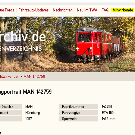
ue Fotos
Fahrzeug-Updates
Nachrichten
Neu im TWA
FAQ
Mitwirkende
itwirkende
MAN 142759
gportrait MAN 142759
r (mech.)
MAN
Fabriknummer
142759
nsort
Nürnberg
Fahrzeugtyp
ETA 150
1957
Spurweite
1435 mm
f