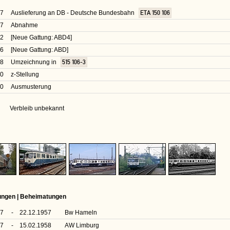
57
Auslieferung an DB - Deutsche Bundesbahn
ETA 150 106
57
Abnahme
62
[Neue Gattung: ABD4]
66
[Neue Gattung: ABD]
68
Umzeichnung in
515 106-3
90
z-Stellung
90
Ausmusterung
Verbleib unbekannt
rungen | Beheimatungen
57
-
22.12.1957
Bw Hameln
57
-
15.02.1958
AW Limburg