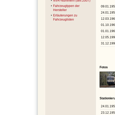
NVR-Nummern (seit 2007)
Fahrzeugtypen der
09.01.19
Hersteller
24.01.19
Erläuterungen zu
12.03.19
Fahrzeuglisten
01.10.19
01.01.19
12.05.19
31.12.19
Fotos
Stationie
24.01.19
23.12.19