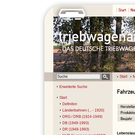
Start
Ne
Start
M
Erweiterte Suche
Fahrzeu
Start
Definiton
Herstelle
Länderbahnen (... - 1920)
Produktio
DRG / DRB (1924-1949)
Baujahr
DB (1949-1993)
DR (1949-1993)
Lebenslau