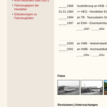
NVR-Nummern (seit 2007)
Fahrzeugtypen der
__.__.1966
Auslieferung an HKB - 
Hersteller
01.01.1984
=> HEG - Hersfelder 
Erläuterungen zu
__.__.1994
an TB - Taunusbahn G
Fahrzeuglisten
__.__.1997
an ENH - Eisenbahntou
__.__.1997 - __.__.200x
__.__.2000
an VWK - Verkehrsbetr
__.__.2001
an HWB - Hochwaldbah
__.__.200x - __.__.201x
Fotos
Revisionen | Untersuchungen