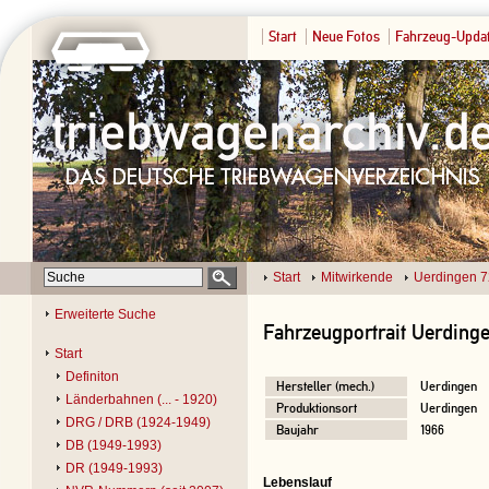
Start
Neue Fotos
Fahrzeug-Upda
Start
Mitwirkende
Uerdingen 
Erweiterte Suche
Fahrzeugportrait Uerding
Start
Definiton
Hersteller (mech.)
Uerdingen
Länderbahnen (... - 1920)
Produktionsort
Uerdingen
DRG / DRB (1924-1949)
Baujahr
1966
DB (1949-1993)
DR (1949-1993)
Lebenslauf