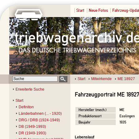
Start
Neue Fotos
Fahrzeug-Upda
Start
Mitwirkende
ME 18927
Erweiterte Suche
Fahrzeugportrait ME 1892
Start
Definiton
Hersteller (mech.)
ME
Länderbahnen (... - 1920)
Produktionsort
Esslingen
DRG / DRB (1924-1949)
Baujahr
1935
DB (1949-1993)
DR (1949-1993)
Lebenslauf