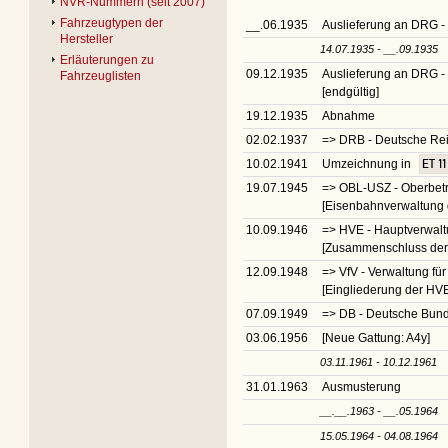
NVR-Nummern (seit 2007)
Fahrzeugtypen der
__.06.1935
Auslieferung an DRG -
Hersteller
14.07.1935 - __.09.1935
Erläuterungen zu
09.12.1935
Auslieferung an DRG -
Fahrzeuglisten
[endgültig]
19.12.1935
Abnahme
02.02.1937
=> DRB - Deutsche R
10.02.1941
Umzeichnung in
ET 11
19.07.1945
=> OBL-USZ - Oberbetri
[Eisenbahnverwaltung 
10.09.1946
=> HVE - Hauptverwalt
[Zusammenschluss der 
12.09.1948
=> VfV - Verwaltung fü
[Eingliederung der HVE
07.09.1949
=> DB - Deutsche Bu
03.06.1956
[Neue Gattung: A4y]
03.11.1961 - 10.12.1961
31.01.1963
Ausmusterung
__.__.1963 - __.05.1964
15.05.1964 - 04.08.1964