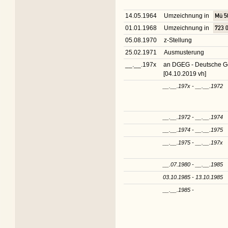
14.05.1964
Umzeichnung in
Mü 5
01.01.1968
Umzeichnung in
723 
05.08.1970
z-Stellung
25.02.1971
Ausmusterung
__.__.197x
an DGEG - Deutsche Ges
[04.10.2019 vh]
__.__.197x - __.__.1972
__.__.1972 - __.__.1974
__.__.1974 - __.__.1975
__.__.1975 - __.__.197x
__.07.1980 - __.__.1985
03.10.1985 - 13.10.1985
__.__.1985 -