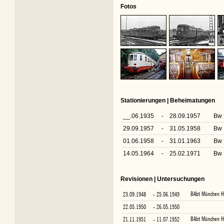
Fotos
Stationierungen | Beheimatungen
__.06.1935
-
28.09.1957
Bw 
29.09.1957
-
31.05.1958
Bw 
01.06.1958
-
31.01.1963
Bw 
14.05.1964
-
25.02.1971
Bw 
Revisionen | Untersuchungen
BAbt München H
23.09.1948
- 25.06.1949
22.05.1950
- 26.05.1950
BAbt München H
21.11.1951
- 11.07.1952