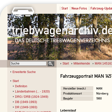
Start
Neue Fotos
Fahrzeug-Upda
Start
Mitwirkende
MAN 14516
Erweiterte Suche
Fahrzeugportrait MAN 145
Start
Definiton
Hersteller (mech.)
MAN
Länderbahnen (... - 1920)
Produktionsort
Nürnberg
DRG / DRB (1924-1949)
Baujahr
1960
DB (1949-1993)
DR (1949-1993)
Lebenslauf