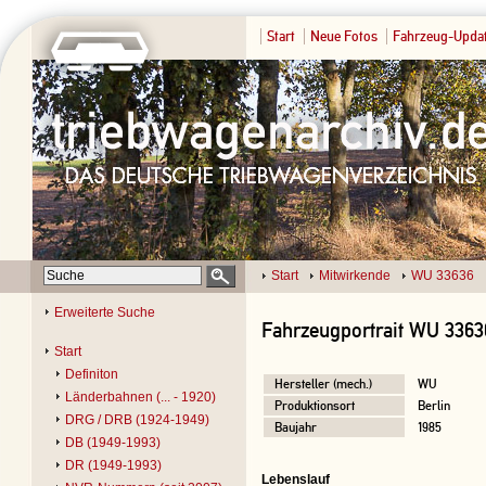
Start
Neue Fotos
Fahrzeug-Upda
Start
Mitwirkende
WU 33636
Erweiterte Suche
Fahrzeugportrait WU 3363
Start
Definiton
Hersteller (mech.)
WU
Länderbahnen (... - 1920)
Produktionsort
Berlin
DRG / DRB (1924-1949)
Baujahr
1985
DB (1949-1993)
DR (1949-1993)
Lebenslauf