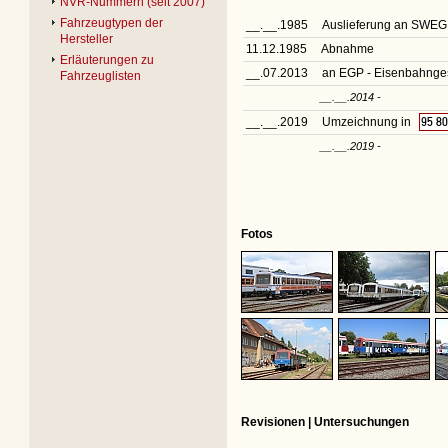
NVR-Nummern (seit 2007)
Fahrzeugtypen der
__.__.1985
Auslieferung an SWEG 
Hersteller
11.12.1985
Abnahme
Erläuterungen zu
__.07.2013
an EGP - Eisenbahnge
Fahrzeuglisten
__.__.2014 -
__.__.2019
Umzeichnung in
95 8
__.__.2019 -
Fotos
Revisionen | Untersuchungen