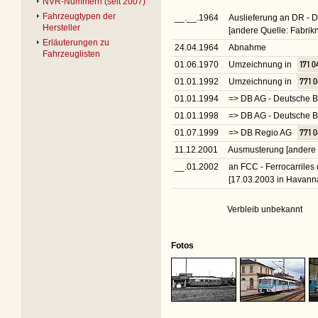
NVR-Nummern (seit 2007)
Fahrzeugtypen der
__.__.1964
Auslieferung an DR -
Hersteller
[andere Quelle: Fabri
Erläuterungen zu
24.04.1964
Abnahme
Fahrzeuglisten
01.06.1970
Umzeichnung in
171 0
01.01.1992
Umzeichnung in
771 
01.01.1994
=> DB AG - Deutsche B
01.01.1998
=> DB AG - Deutsche 
01.07.1999
=> DB Regio AG
771 
11.12.2001
Ausmusterung [andere 
__.01.2002
an FCC - Ferrocarrile
[17.03.2003 in Havann
Verbleib unbekannt
Fotos