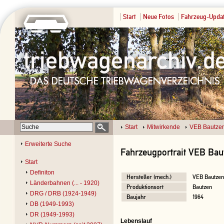
Start
Neue Fotos
Fahrzeug-Upda
Start
Mitwirkende
VEB Bautze
Erweiterte Suche
Fahrzeugportrait VEB Bau
Start
Definiton
Hersteller (mech.)
VEB Bautzen
Länderbahnen (... - 1920)
Produktionsort
Bautzen
DRG / DRB (1924-1949)
Baujahr
1964
DB (1949-1993)
DR (1949-1993)
Lebenslauf