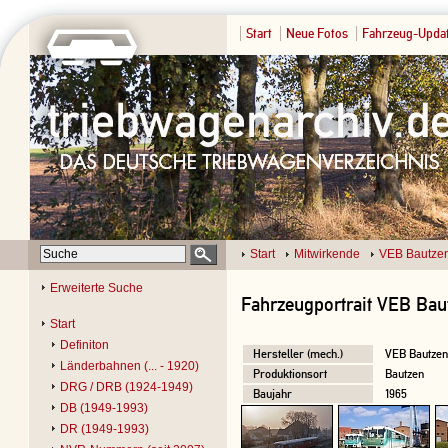
Start
Neue Fotos
Fahrzeug-Upda
Start
Mitwirkende
VEB Bautze
Erweiterte Suche
Fahrzeugportrait VEB Baut
Start
Definiton
Hersteller (mech.)
VEB Bautzen
Länderbahnen (... - 1920)
Produktionsort
Bautzen
DRG / DRB (1924-1949)
Baujahr
1965
DB (1949-1993)
DR (1949-1993)